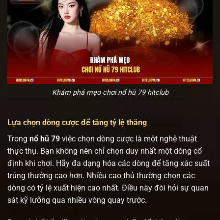
Khám phá mẹo chơi nổ hũ 79 hitclub
Lựa chọn dòng cược để tăng tỷ lệ thắng
Trong
nổ hũ 79
việc chọn dòng cược là một nghệ thuật
thực thụ. Bạn không nên chỉ chọn duy nhất một dòng cố
định khi chơi. Hãy đa dạng hóa các dòng để tăng xác suất
trúng thưởng cao hơn. Nhiều cao thủ thường chọn các
dòng có tỷ lệ xuất hiện cao nhất. Điều này đòi hỏi sự quan
sát kỹ lưỡng qua nhiều vòng quay trước.