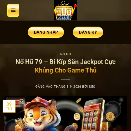
Bỏ
qua
nội
dung
ĐĂNG NHẬP
ĐĂNG KÝ
NỔ HŨ
Nổ Hũ 79 – Bí Kíp Săn Jackpot Cực
Khủng Cho Game Thủ
ĐĂNG VÀO
THÁNG 3 9, 2026
BỞI
SEO
09
Th3