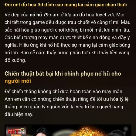
Đôi nét đồ họa 3d đỉnh cao mang lại cảm giác chân thực
Vẻ đẹp của
nổ hũ 79
nằm ở lớp áo đồ họa tuyệt vời. Mọi
chi tiết trong game đều được trau chuốt vô cùng tỉ mỉ. Màu
sắc hài hòa giúp người chơi không bị mỏi mắt khi nhìn lâu.
Các biểu tượng may mắn được thiết kế sinh động và đầy ý
nghĩa. Hiệu ứng khi nổ hũ thực sự mang lại cảm giác bùng
nổ lớn. Bạn sẽ cảm thấy hưng phấn hơn khi thấy tiền vàng
đổ xuống.
Chiến thuật bất bại khi chinh phục nổ hũ cho
người mới
Để chiến thắng không chỉ dựa hoàn toàn vào may mắn.
Anh em cần có những chiến thuật riêng để tối ưu hóa tỷ lệ
thắng. Việc quản lý nguồn vốn là yếu tố tiên quyết hàng
đầu hiện nay.