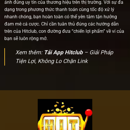
ánh đúng uy tín của thương hiệu trên thị trường. Với sự đa
dạng trong phương thức thanh toán cùng tốc độ xử lý
nhanh chóng, bạn hoàn toàn có thể yên tâm tận hưởng
đam mê cá cược. Chỉ cần tuân thủ đúng các hướng dẫn
trên của Hitclub, con đường đưa “chiến lợi phẩm” về ví của
bạn sẽ luôn rộng mở.
Xem thêm:
Tải App Hitclub
– Giải Pháp
Tiện Lợi, Không Lo Chặn Link