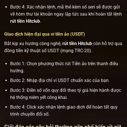
Bước 4: Xác nhận lệnh, mã thẻ kèm số seri sẽ được gửi
về hòm thư tài khoản ngay lập tức sau khi hoàn tất lệnh
rút tiền Hitclub
.
Giao dịch hiện đại qua ví tiền ảo (USDT)
Bắt kịp xu hướng công nghệ,
rút tiền Hitclub
còn hỗ trợ qua
đồng tiền kỹ thuật số USDT (mạng TRC-20).
Bước 1: Chọn phương thức rút Tiền ảo trên thanh điều
hướng.
Bước 2: Nhập địa chỉ ví USDT chuẩn xác của bạn.
Bước 3: Điền số vốn quy đổi theo tỷ giá hiện hành được
hệ thống niêm yết công khai.
Bước 4: Click xác nhận lệnh giao dịch để hoàn tất quy
trình chuyển đổi số.
Giải đáp các câu hỏi thường gặp phổ biến về rút