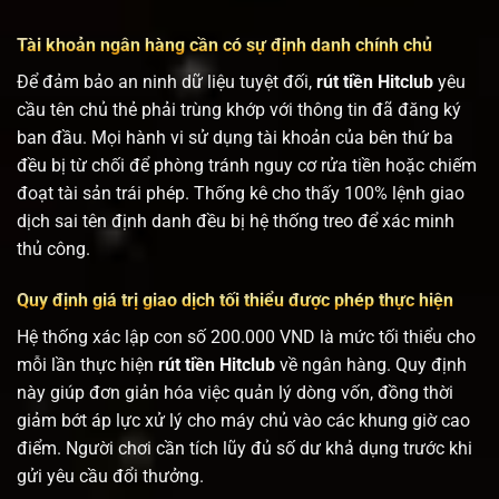
Tài khoản ngân hàng cần có sự định danh chính chủ
Để đảm bảo an ninh dữ liệu tuyệt đối,
rút tiền Hitclub
yêu
cầu tên chủ thẻ phải trùng khớp với thông tin đã đăng ký
ban đầu. Mọi hành vi sử dụng tài khoản của bên thứ ba
đều bị từ chối để phòng tránh nguy cơ rửa tiền hoặc chiếm
đoạt tài sản trái phép. Thống kê cho thấy 100% lệnh giao
dịch sai tên định danh đều bị hệ thống treo để xác minh
thủ công.
Quy định giá trị giao dịch tối thiểu được phép thực hiện
Hệ thống xác lập con số 200.000 VND là mức tối thiểu cho
mỗi lần thực hiện
rút tiền Hitclub
về ngân hàng. Quy định
này giúp đơn giản hóa việc quản lý dòng vốn, đồng thời
giảm bớt áp lực xử lý cho máy chủ vào các khung giờ cao
điểm. Người chơi cần tích lũy đủ số dư khả dụng trước khi
gửi yêu cầu đổi thưởng.