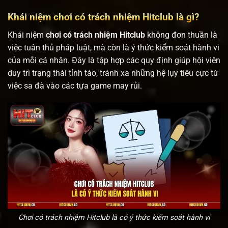
Khái niệm chơi có trách nhiệm Hitclub là gì?
Khái niệm
chơi có trách nhiệm Hitclub
không đơn thuần là
việc tuân thủ pháp luật, mà còn là ý thức kiểm soát hành vi
của mỗi cá nhân. Đây là tập hợp các quy định giúp hội viên
duy trì trạng thái tỉnh táo, tránh xa những hệ lụy tiêu cực từ
việc sa đà vào các tựa game may rủi.
Chơi có trách nhiệm Hitclub là có ý thức kiểm soát hành vi