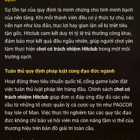
Sự tồn tại của quy định là minh chứng cho tính minh bạch
của nền tảng. Khi mỗi thành viên đều có ý thức tự chủ, các
vấn nạn như lừa đảo, trục lợi hay gian lận sẽ bị triệt tiêu
tận gốc. Hitclub cam kết duy trì tỷ lệ trả thưởng công khai,
đảm bảo mọi kết quả đều ngẫu nhiên, giúp người chơi yên
tâm thực hiện
chơi có trách nhiệm Hitclub
trong một môi
trường sạch.
Tuân thủ quy định pháp luật cùng đạo đức ngành
Hoạt động theo tiêu chuẩn quốc tế, cổng game luôn đặt
việc tuân thủ luật pháp lên hàng đầu. Chính sách
chơi có
trách nhiệm Hitclub
giúp đơn vị đáp ứng đầy đủ các yêu
cầu từ những tổ chức quản lý cá cược uy tín như PAGCOR
hay Isle of Man. Việc thực thi nghiêm túc các quy tắc đạo
đức không chỉ bảo vệ hội viên mà còn nâng tầm vị thế của
thương hiệu trên bản đồ giải trí toàn cầu.