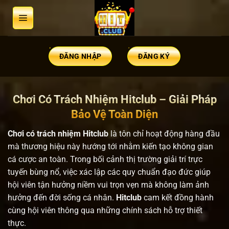
Bỏ
qua
nội
dung
ĐĂNG NHẬP
ĐĂNG KÝ
Chơi Có Trách Nhiệm Hitclub – Giải Pháp
Bảo Vệ Toàn Diện
Chơi có trách nhiệm Hitclub
là tôn chỉ hoạt động hàng đầu
mà thương hiệu này hướng tới nhằm kiến tạo không gian
cá cược an toàn. Trong bối cảnh thị trường giải trí trực
tuyến bùng nổ, việc xác lập các quy chuẩn đạo đức giúp
hội viên tận hưởng niềm vui trọn vẹn mà không làm ảnh
hưởng đến đời sống cá nhân.
Hitclub
cam kết đồng hành
cùng hội viên thông qua những chính sách hỗ trợ thiết
thực.