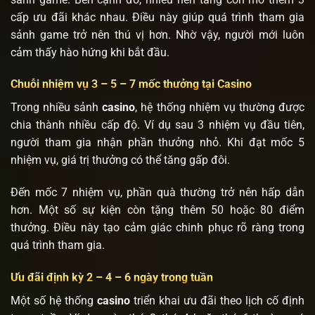
cấp ưu đãi khác nhau. Điều này giúp quá trình tham gia
sảnh game trở nên thú vị hơn. Nhờ vậy, người mới luôn
cảm thấy hào hứng khi bắt đầu.
Chuỗi nhiệm vụ 3 – 5 – 7 mốc thưởng tại Casino
Trong nhiều sảnh
casino
, hệ thống nhiệm vụ thường được
chia thành nhiều cấp độ. Ví dụ sau 3 nhiệm vụ đầu tiên,
người tham gia nhận phần thưởng nhỏ. Khi đạt mốc 5
nhiệm vụ, giá trị thưởng có thể tăng gấp đôi.
Đến mốc 7 nhiệm vụ, phần quà thường trở nên hấp dẫn
hơn. Một số sự kiện còn tặng thêm 50 hoặc 80 điểm
thưởng. Điều này tạo cảm giác chinh phục rõ ràng trong
quá trình tham gia.
Ưu đãi định kỳ 2 – 4 – 6 ngày trong tuần
Một số hệ thống
casino
triển khai ưu đãi theo lịch cố định