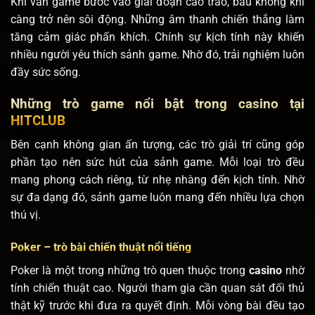
Khi ván game bước vào giai đoạn cao trào, bầu không khí
càng trở nên sôi động. Những âm thanh chiến thắng làm
tăng cảm giác phấn khích. Chính sự kịch tính này khiến
nhiều người yêu thích sảnh game. Nhờ đó, trải nghiệm luôn
đầy sức sống.
Những trò game nổi bật trong casino tại
HITCLUB
Bên cạnh không gian ấn tượng, các trò giải trí cũng góp
phần tạo nên sức hút của sảnh game. Mỗi loại trò đều
mang phong cách riêng, từ nhẹ nhàng đến kịch tính. Nhờ
sự đa dạng đó, sảnh game luôn mang đến nhiều lựa chọn
thú vị.
Poker – trò bài chiến thuật nổi tiếng
Poker là một trong những trò quen thuộc trong
casino
nhờ
tính chiến thuật cao. Người tham gia cần quan sát đối thủ
thật kỹ trước khi đưa ra quyết định. Mỗi vòng bài đều tạo