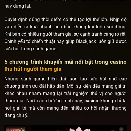
hay dừng lại.
Quyết định đúng thời điểm có thể tạo lợi thế lớn. Nhịp độ
ván diễn ra khá nhanh nên bầu không khí luôn sôi động.
Khi bàn có nhiều người tham gia, sự cạnh tranh càng rõ rệt.
Chính yếu tố chiến thuật này giúp Blackjack luôn giữ được
sức hút trong sảnh game.
5 chương trình khuyến mãi nổi bật trong casino
thu hút người tham gia
Những sảnh game hiện đại luôn tạo sức hút nhờ các
chương trình ưu đãi hấp dẫn. Mỗi sự kiện đều mang giá trị
khác nhau nhằm mang lại trải nghiệm thú vị cho người
tham gia. Nhờ các chương trình này,
casino
không chỉ là
nơi giải trí mà còn mang đến nhiều cơ hội nhận thưởng
đáng chú ý.