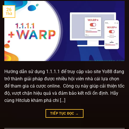
26
Th3
Hướng dẫn sử dụng 1.1.1.1 để truy cập vào site Yo88 đang
trở thành giải pháp được nhiều hội viên nhà cái lựa chọn
để tham gia cá cược online. Công cụ này giúp cải thiện tốc
độ, vượt chặn hiệu quả và đảm bảo kết nối ổn định. Hãy
cùng Hitclub khám phá chi […]
TIẾP TỤC ĐỌC
→