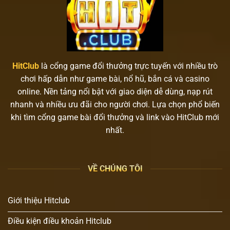
HitClub
là cổng game đổi thưởng trực tuyến với nhiều trò
chơi hấp dẫn như game bài, nổ hũ, bắn cá và casino
online. Nền tảng nổi bật với giao diện dễ dùng, nạp rút
nhanh và nhiều ưu đãi cho người chơi. Lựa chọn phổ biến
khi tìm cổng game bài đổi thưởng và link vào HitClub mới
nhất.
VỀ CHÚNG TÔI
Giới thiệu Hitclub
Điều kiện điều khoản Hitclub