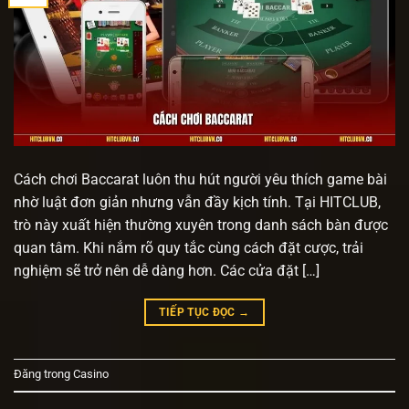
Cách chơi Baccarat luôn thu hút người yêu thích game bài
nhờ luật đơn giản nhưng vẫn đầy kịch tính. Tại HITCLUB,
trò này xuất hiện thường xuyên trong danh sách bàn được
quan tâm. Khi nắm rõ quy tắc cùng cách đặt cược, trải
nghiệm sẽ trở nên dễ dàng hơn. Các cửa đặt […]
TIẾP TỤC ĐỌC
→
Đăng trong
Casino