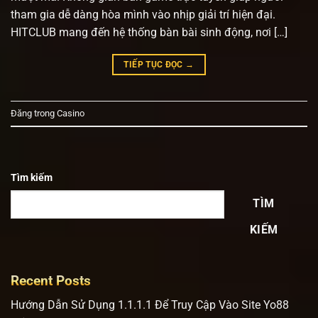
tham gia dễ dàng hòa mình vào nhịp giải trí hiện đại.
HITCLUB mang đến hệ thống bàn bài sinh động, nơi […]
TIẾP TỤC ĐỌC
→
Đăng trong
Casino
Tìm kiếm
TÌM
KIẾM
Recent Posts
Hướng Dẫn Sử Dụng 1.1.1.1 Để Truy Cập Vào Site Yo88