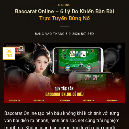
CASINO
Baccarat Online – 6 Lý Do Khiến Bàn Bài
Trực Tuyến Bùng Nổ
ĐĂNG VÀO
THÁNG 3 9, 2026
BỞI
SEO
09
Th3
Baccarat Online tạo nên bầu không khí kịch tính với từng
ván bài diễn ra nhanh, hình ảnh sắc nét cùng trải nghiệm
mượt mà. Không gian bàn game trực tuyến giúp người